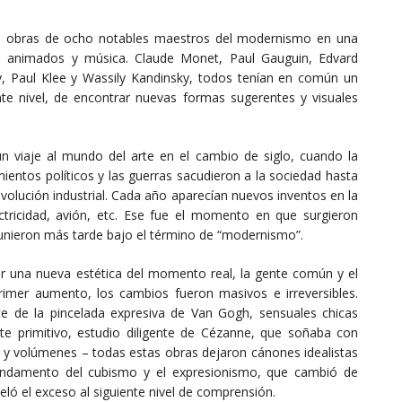
 las obras de ocho notables maestros del modernismo en una
s animados y música. Claude Monet, Paul Gauguin, Edvard
, Paul Klee y Wassily Kandinsky, todos tenían en común un
ente nivel, de encontrar nuevas formas sugerentes y visuales
n viaje al mundo del arte en el cambio de siglo, cuando la
mientos políticos y las guerras sacudieron a la sociedad hasta
evolución industrial. Cada año aparecían nuevos inventos en la
lectricidad, avión, etc. Ese fue el momento en que surgieron
unieron más tarde bajo el término de “modernismo”.
ar una nueva estética del momento real, la gente común y el
rimer aumento, los cambios fueron masivos e irreversibles.
nte de la pincelada expresiva de Van Gogh, sensuales chicas
rte primitivo, estudio diligente de Cézanne, que soñaba con
y volúmenes – todas estas obras dejaron cánones idealistas
undamento del cubismo y el expresionismo, que cambió de
eveló el exceso al siguiente nivel de comprensión.