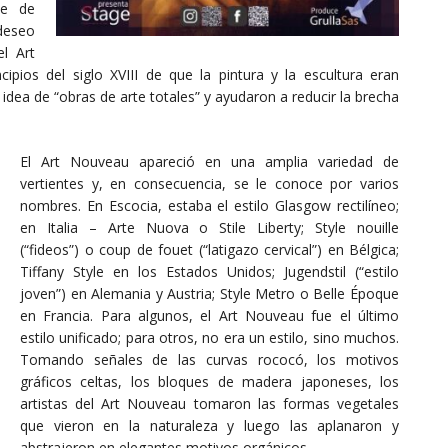
le de
 deseo
el Art
ipios del siglo XVIII de que la pintura y la escultura eran
 idea de “obras de arte totales” y ayudaron a reducir la brecha
El Art Nouveau apareció en una amplia variedad de
vertientes y, en consecuencia, se le conoce por varios
nombres. En Escocia, estaba el estilo Glasgow rectilíneo;
en Italia – Arte Nuova o Stile Liberty; Style nouille
(“fideos”) o coup de fouet (“latigazo cervical”) en Bélgica;
Tiffany Style en los Estados Unidos; Jugendstil (“estilo
joven”) en Alemania y Austria; Style Metro o Belle Époque
en Francia. Para algunos, el Art Nouveau fue el último
estilo unificado; para otros, no era un estilo, sino muchos.
Tomando señales de las curvas rococó, los motivos
gráficos celtas, los bloques de madera japoneses, los
artistas del Art Nouveau tomaron las formas vegetales
que vieron en la naturaleza y luego las aplanaron y
abstrajeron en elegantes motivos orgánicos.