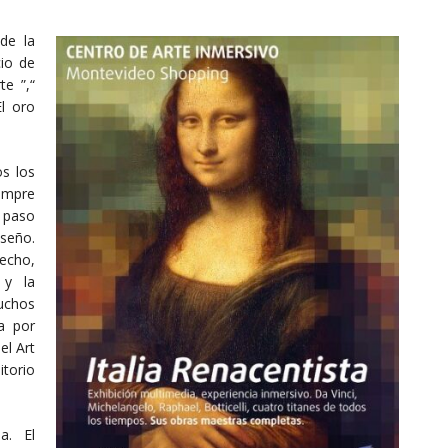
de la
io de
e ”,“
El oro
s los
empre
 paso
seño.
echo,
 y la
uchos
a por
el Art
itorio
a. El