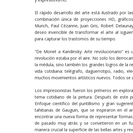
El rápido desarrollo del arte está ilustrado por
combinación única de proyecciones HD, gráfico
Munch, Paul Cézanne, Juan Gris, Robert Delaunay
deseo invencible de transformar el arte al sigui
para capturar los trastornos de su tiempo.
“De Monet a Kandinsky: Arte revolucionario” es u
revolución estaba por el aire. No solo los derroca
la médula, sino también los grandes logros de la r
vida cotidiana: telégrafo, daguerrotipo, radio, e
muchos movimientos artísticos nuevos. Todos se 
Los impresionistas fueron los primeros en explor
tema cotidiano de la pintura. Después de este p
Enfoque científico del puntillismo y gran sugere
tahitianas de Gauguin, que se inspiraron en el a
encontrar una nueva forma de representar formas 
de pasado muy atrás y se convirtieron en un f
manera crucial la superficie de las bellas artes y r