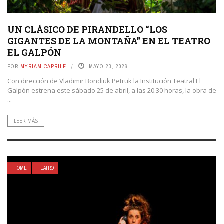
UN CLÁSICO DE PIRANDELLO “LOS
GIGANTES DE LA MONTAÑA” EN EL TEATRO
EL GALPÓN
POR
MYRIAM CAPRILE
MAYO 23, 2026
Con dirección de Vladimir Bondiuk Petruk la Institución Teatral El
Galpón estrena este sábado 25 de abril, a las 20.30 horas, la obra de
...
LEER MÁS
HOME
TEATRO