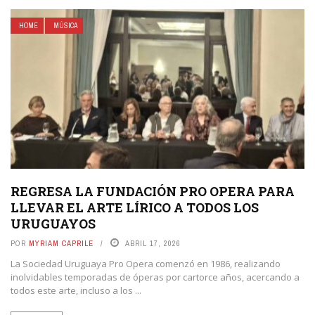
HOME
MÚSICA
REGRESA LA FUNDACIÓN PRO OPERA PARA
LLEVAR EL ARTE LÍRICO A TODOS LOS
URUGUAYOS
POR
MYRIAM CAPRILE
ABRIL 17, 2026
La Sociedad Uruguaya Pro Opera comenzó en 1986, realizando
inolvidables temporadas de óperas por cartorce años, acercando a
todos este arte, incluso a los ...