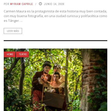
POR
MYRIAM CAPRILE
JUNIO 14, 2026
Carmen Maura es la protagonista de esta historia muy bien contada,
con muy buena fotografía, en una ciudad curiosa y polifacética como
es Tánger. ...
LEER MÁS
HOME
TEATRO