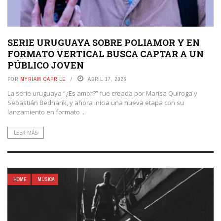
SERIE URUGUAYA SOBRE POLIAMOR Y EN
FORMATO VERTICAL BUSCA CAPTAR A UN
PÚBLICO JOVEN
POR
MYRIAM CAPRILE
ABRIL 17, 2026
La serie uruguaya “¿Es amor?” fue creada por Marisa Quiroga y
Sebastián Bednarik, y ahora inicia una nueva etapa con su
lanzamiento en formato ...
LEER MÁS
HOME
MÚSICA