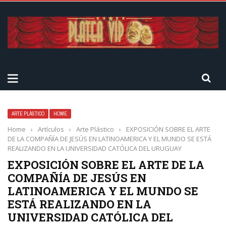
ARTE PLÁSTICO
HOME
Home
›
Artículos
›
Arte Plástico
›
EXPOSICIÓN SOBRE EL ARTE
DE LA COMPAÑÍA DE JESÚS EN LATINOAMERICA Y EL MUNDO SE ESTÁ
REALIZANDO EN LA UNIVERSIDAD CATÓLICA DEL URUGUAY
EXPOSICIÓN SOBRE EL ARTE DE LA
COMPAÑÍA DE JESÚS EN
LATINOAMERICA Y EL MUNDO SE
ESTÁ REALIZANDO EN LA
UNIVERSIDAD CATÓLICA DEL