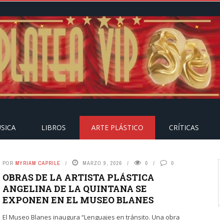
SICA
LIBROS
ARTE PLÁSTICO
CRÍTICAS
POR
MYRIAM CAPRILE
MARZO 9, 2026
0
0
OBRAS DE LA ARTISTA PLÁSTICA
ANGELINA DE LA QUINTANA SE
EXPONEN EN EL MUSEO BLANES
El Museo Blanes inaugura “Lenguajes en tránsito. Una obra