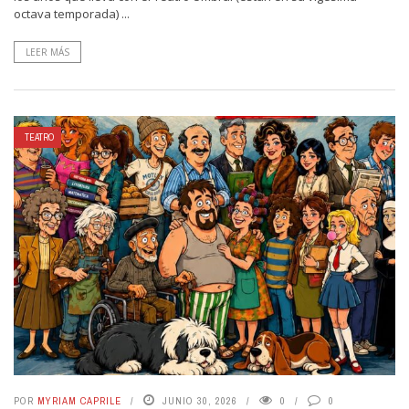
octava temporada) ...
LEER MÁS
TEATRO
POR
MYRIAM CAPRILE
JUNIO 30, 2026
0
0