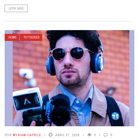
LEER MÁS
HOME
TV Y SERIES
POR
MYRIAM CAPRILE
ABRIL 17, 2026
0
0