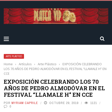
ARTE PLÁSTICO
Home
›
Artículos
›
Arte Plástico
›
EXPOSICIÓN CELEBRANDO
LOS 70 AÑOS DE PEDRO ALMODÓVAR EN EL FESTIVAL “LLAMALE H” EN
CCE
EXPOSICIÓN CELEBRANDO LOS 70
AÑOS DE PEDRO ALMODÓVAR EN EL
FESTIVAL “LLAMALE H” EN CCE
POR
MYRIAM CAPRILE
OCTUBRE 29, 2019
1121
0