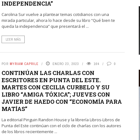
INDEPENDENCIA”
Carolina Sur vuelve a plantear temas cotidianos con una
mirada particular, ahora lo hace desde su libro “Qué bien te
queda la independencia” que presentará el ...
LEER MÁS
POR
MYRIAM CAPRILE
ENERO 23, 2023
164
0
CONTINÚAN LAS CHARLAS CON
ESCRITORES EN PUNTA DEL ESTE.
MARTES CON CECILIA CURBELO Y SU
LIBRO “AMIGA TÓXICA”; JUEVES CON
JAVIER DE HAEDO CON “ECONOMÍA PARA
MATÍAS”
La editorial Pinguin Randon House y la librería Libros-Libros de
Punta del Este continúan con el ciclo de charlas con los autores
de los libros recientemente ...