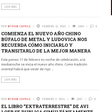
LEER MÁS
POR
MYRIAM CAPRILE
FEBRERO 11, 2021
1364
0
COMIENZA EL NUEVO AÑO CHINO
BÚFALO DE METAL Y LUDOVICA NOS
RECUERDA CÓMO INICIARLO Y
TRANSITARLO DE LA MEJOR MANERA
Este jueves 11 de febrero es noche de celebración, a la
medianoche se inicia el nuevo año chino. Como tradición
oriental habrá que vestir de rojo ...
LEER MÁS
POR
MYRIAM CAPRILE
FEBRERO 2, 2021
1097
0
EL LIBRO “EXTRATERRESTRE” DE AVI
LOEB SE PUBLICA SIMULTÁNEAMENTE