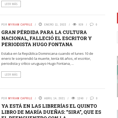
LEER MÁS
POR
MYRIAM CAPRILE
ENERO 11, 2022
929
0
GRAN PÉRDIDA PARA LA CULTURA
NACIONAL, FALLECIÓ EL ESCRITOR Y
PERIODISTA HUGO FONTANA
Estaba en la República Dominicana cuando el lunes 10 de
enero le sorprendió la muerte, tenía 66 años, el escritor,
periodista y crítico uruguayo Hugo Fontana, ...
LEER MÁS
POR
MYRIAM CAPRILE
ABRIL 14, 2021
1240
0
YA ESTÁ EN LAS LIBRERÍAS EL QUINTO
LIBRO DE MARÍA DUEÑAS: “SIRA”, QUE ES
EL REENCUENTRO CON LA