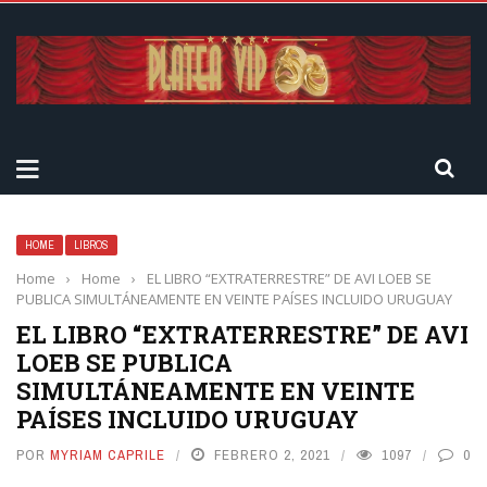
HOME
LIBROS
Home
›
Home
›
EL LIBRO “EXTRATERRESTRE” DE AVI LOEB SE
PUBLICA SIMULTÁNEAMENTE EN VEINTE PAÍSES INCLUIDO URUGUAY
EL LIBRO “EXTRATERRESTRE” DE AVI
LOEB SE PUBLICA
SIMULTÁNEAMENTE EN VEINTE
PAÍSES INCLUIDO URUGUAY
POR
MYRIAM CAPRILE
FEBRERO 2, 2021
1097
0