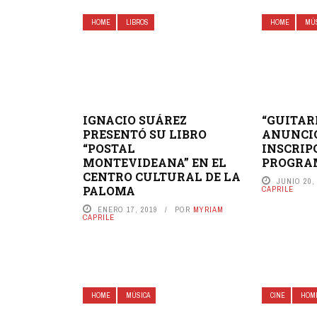
HOME
LIBROS
HOME
MÚ
IGNACIO SUÁREZ
“GUITAR
PRESENTÓ SU LIBRO
ANUNCI
“POSTAL
INSCRIP
MONTEVIDEANA” EN EL
PROGRA
CENTRO CULTURAL DE LA
JUNIO 20,
PALOMA
CAPRILE
ENERO 17, 2019
POR
MYRIAM
CAPRILE
HOME
MÚSICA
CINE
HOM