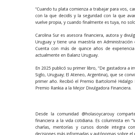
“Cuando tu plata comienza a trabajar para vos, ca
con la que decidís y la seguridad con la que ava
vuelve propia, y cuando finalmente es tuya, no solo
Carolina Sur es asesora financiera, autora y divu
Uruguay y tiene una maestría en Administración 
Cuenta con más de quince años de experiencia 
actualmente en Balanz Uruguay.
En 2025 publicó su primer libro, “De gastadora a i
Siglo, Uruguay; El Ateneo, Argentina), que se conv
primer año. Recibió el Premio Bartolomé Hidalgo 
Premio Rankia a la Mejor Divulgadora Financiera.
Desde la comunidad @holasoycarouy comparte 
financiera a la vida cotidiana. Es columnista en “
charlas, mentorías y cursos donde integra co
decisiones más informadas y autónomas sobre el d