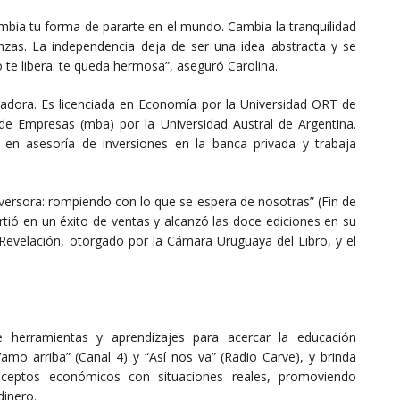
mbia tu forma de pararte en el mundo. Cambia la tranquilidad
nzas. La independencia deja de ser una idea abstracta y se
 te libera: te queda hermosa”, aseguró Carolina.
lgadora. Es licenciada en Economía por la Universidad ORT de
de Empresas (mba) por la Universidad Austral de Argentina.
en asesoría de inversiones en la banca privada y trabaja
nversora: rompiendo con lo que se espera de nosotras” (Fin de
irtió en un éxito de ventas y alcanzó las doce ediciones en su
Revelación, otorgado por la Cámara Uruguaya del Libro, y el
herramientas y aprendizajes para acercar la educación
Vamo arriba” (Canal 4) y “Así nos va” (Radio Carve), y brinda
nceptos económicos con situaciones reales, promoviendo
inero.