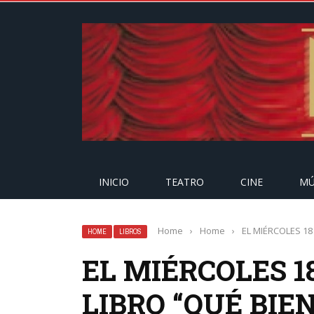
INICIO
TEATRO
CINE
MÚ
Home
›
Home
›
EL MIÉRCOLES 18
HOME
LIBROS
EL MIÉRCOLES 1
LIBRO “QUÉ BIE