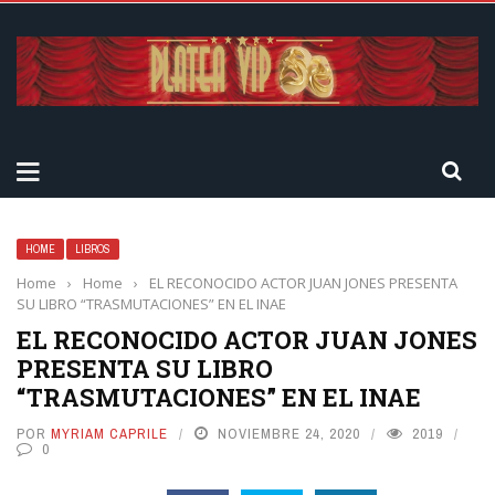
HOME
LIBROS
Home
›
Home
›
EL RECONOCIDO ACTOR JUAN JONES PRESENTA
SU LIBRO “TRASMUTACIONES” EN EL INAE
EL RECONOCIDO ACTOR JUAN JONES
PRESENTA SU LIBRO
“TRASMUTACIONES” EN EL INAE
POR
MYRIAM CAPRILE
NOVIEMBRE 24, 2020
2019
0