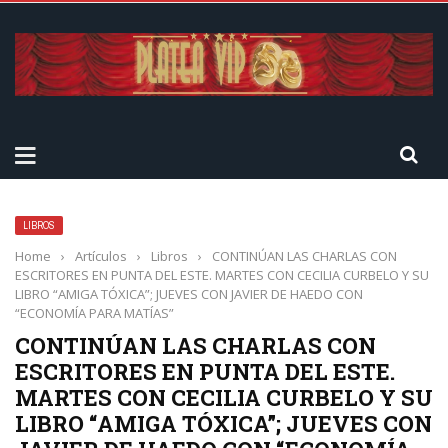
LIBROS
Home
›
Artículos
›
Libros
›
CONTINÚAN LAS CHARLAS CON
ESCRITORES EN PUNTA DEL ESTE. MARTES CON CECILIA CURBELO Y SU
LIBRO “AMIGA TÓXICA”; JUEVES CON JAVIER DE HAEDO CON
“ECONOMÍA PARA MATÍAS”
CONTINÚAN LAS CHARLAS CON
ESCRITORES EN PUNTA DEL ESTE.
MARTES CON CECILIA CURBELO Y SU
LIBRO “AMIGA TÓXICA”; JUEVES CON