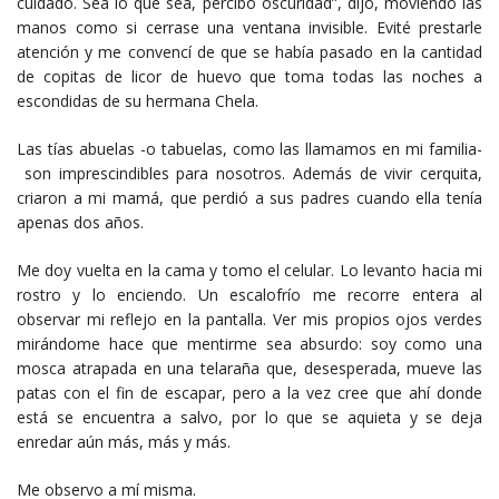
cuidado. Sea lo que sea, percibo oscuridad”, dijo, moviendo las
manos como si cerrase una ventana invisible. Evité prestarle
atención y me convencí de que se había pasado en la cantidad
de copitas de licor de huevo que toma todas las noches a
escondidas de su hermana Chela.
Las tías abuelas -o tabuelas, como las llamamos en mi familia-
son imprescindibles para nosotros. Además de vivir cerquita,
criaron a mi mamá, que perdió a sus padres cuando ella tenía
apenas dos años.
Me doy vuelta en la cama y tomo el celular. Lo levanto hacia mi
rostro y lo enciendo. Un escalofrío me recorre entera al
observar mi reflejo en la pantalla. Ver mis propios ojos verdes
mirándome hace que mentirme sea absurdo: soy como una
mosca atrapada en una telaraña que, desesperada, mueve las
patas con el fin de escapar, pero a la vez cree que ahí donde
está se encuentra a salvo, por lo que se aquieta y se deja
enredar aún más, más y más.
Me observo a mí misma.