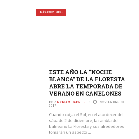
MÁS ACTIVIDADES
ESTE AÑO LA “NOCHE
BLANCA” DE LA FLORESTA
ABRE LA TEMPORADA DE
VERANO EN CANELONES
POR
MYRIAM CAPRILE
NOVIEMBRE 30,
2017
Cuando caiga el Sol, en el atardecer del
sábado 2 de diciembre, la rambla del
balneario La Floresta y sus alrededores
tomarán un aspecto ...