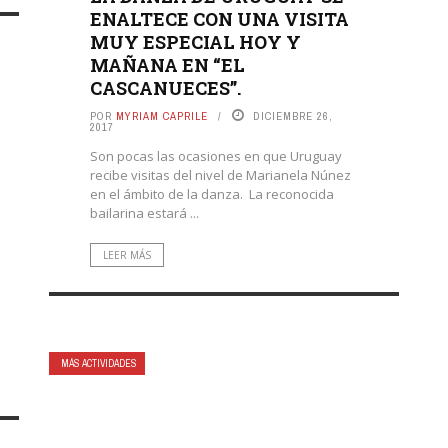
ENALTECE CON UNA VISITA
MUY ESPECIAL HOY Y
MAÑANA EN “EL
CASCANUECES”.
POR
MYRIAM CAPRILE
DICIEMBRE 26,
2017
Son pocas las ocasiones en que Uruguay
recibe visitas del nivel de Marianela Núnez
en el ámbito de la danza. La reconocida
bailarina estará ...
LEER MÁS
MÁS ACTIVIDADES