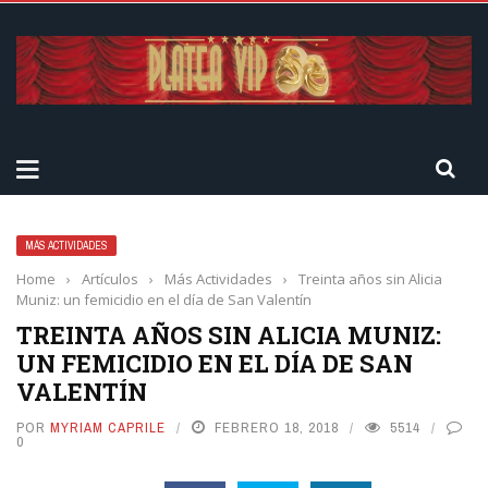
MÁS ACTIVIDADES
Home
›
Artículos
›
Más Actividades
›
Treinta años sin Alicia
Muniz: un femicidio en el día de San Valentín
TREINTA AÑOS SIN ALICIA MUNIZ:
UN FEMICIDIO EN EL DÍA DE SAN
VALENTÍN
POR
MYRIAM CAPRILE
FEBRERO 18, 2018
5514
0