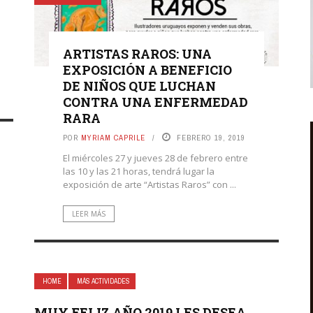
ARTISTAS RAROS: UNA
EXPOSICIÓN A BENEFICIO
DE NIÑOS QUE LUCHAN
CONTRA UNA ENFERMEDAD
RARA
POR
MYRIAM CAPRILE
FEBRERO 19, 2019
El miércoles 27 y jueves 28 de febrero entre
las 10 y las 21 horas, tendrá lugar la
exposición de arte “Artistas Raros” con ...
LEER MÁS
HOME
MÁS ACTIVIDADES
MUY FELIZ AÑO 2019 LES DESEA