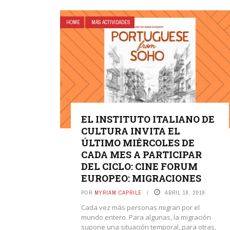
HOME
MÁS ACTIVIDADES
EL INSTITUTO ITALIANO DE
CULTURA INVITA EL
ÚLTIMO MIÉRCOLES DE
CADA MES A PARTICIPAR
DEL CICLO: CINE FORUM
EUROPEO: MIGRACIONES
POR
MYRIAM CAPRILE
ABRIL 18, 2019
Cada vez más personas migran por el
mundo entero. Para algunas, la migración
supone una situación temporal, para otras,