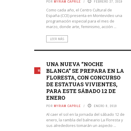
POR
MYRIAM CAPRILE
FEBRERO 27, 2019
Como cada año, el Centro Cultural de
España (CCE) presenta en Montevideo una
programación especial para el mes de
marzo, donde arte, feminismo, acción ...
LEER MÁS
UNA NUEVA “NOCHE
BLANCA” SE PREPARA EN LA
MÁS ACTIVIDADES
FLORESTA, CON CONCURSO
DE ESTATUAS VIVIENTES,
PARA ESTE SÁBADO 12 DE
ENERO
POR
MYRIAM CAPRILE
ENERO 8, 2019
Al caer el sol en la jornada del sábado 12 de
enero, la rambla del balneario La Floresta y
sus alrededores tomarán un aspecto ...