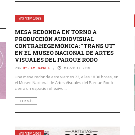
MÁS ACTIVIDADES
MESA REDONDA EN TORNO A
PRODUCCIÓN AUDIOVISUAL
CONTRAHEGEMÓNICA: “TRANS UT”
EN EL MUSEO NACIONAL DE ARTES
VISUALES DEL PARQUE RODÓ
POR
MYRIAM CAPRILE
MARZO 19, 2019
Una mesa redonda este viernes 22, a las 18.30 horas, en
el Museo Nacional de Artes Visuales del Parque Rodó
cierra un espacio reflexivo ...
LEER MÁS
MÁS ACTIVIDADES