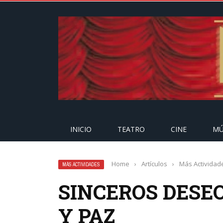
INICIO
TEATRO
CINE
MÚ
Home
›
Artículos
›
Más Actividad
MÁS ACTIVIDADES
SINCEROS DESE
Y PAZ