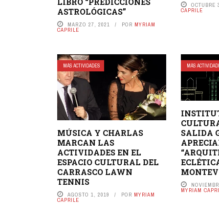
LIBRO “PREDICCIONES
OCTUBRE 3
ASTROLÓGICAS”
CAPRILE
MARZO 27, 2021
POR
MYRIAM
CAPRILE
MÁS ACTIVIDADES
MÁS ACTIVIDA
INSTITU
CULTURA
SALIDA 
MÚSICA Y CHARLAS
APRECIA
MARCAN LAS
“ARQUI
ACTIVIDADES EN EL
ECLÉTIC
ESPACIO CULTURAL DEL
MONTEV
CARRASCO LAWN
TENNIS
NOVIEMBRE
MYRIAM CAPR
AGOSTO 1, 2019
POR
MYRIAM
CAPRILE