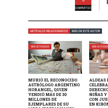
COMPARTIDO
ARTÍCULOS RELACIONADOS
MÁS DE ESTE AUTOR
MÁS ACTIVIDADES
MÁS ACTIVIDA
MURIÓ EL RECONOCIDO
ALDEAS 
ASTRÓLOGO ARGENTINO
CELEBRA
HORANGEL, QUIEN
DERECHO
VENDIÓ MÁS DE 30
NIÑAS Y
MILLONES DE
CON JUE
EJEMPLARES DE SU
EN KIBÓ