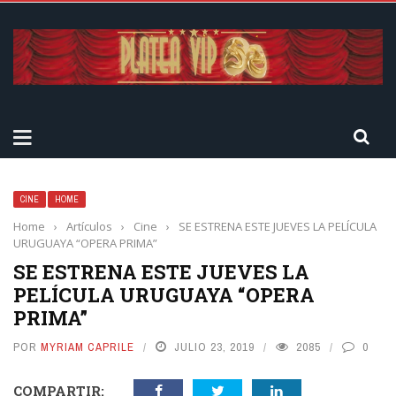
CINE
HOME
Home
›
Artículos
›
Cine
›
SE ESTRENA ESTE JUEVES LA PELÍCULA
URUGUAYA “OPERA PRIMA”
SE ESTRENA ESTE JUEVES LA
PELÍCULA URUGUAYA “OPERA
PRIMA”
POR
MYRIAM CAPRILE
JULIO 23, 2019
2085
0
COMPARTIR: