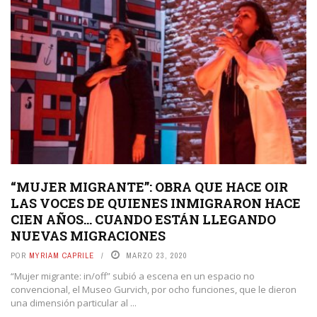
“MUJER MIGRANTE”: OBRA QUE HACE OIR
LAS VOCES DE QUIENES INMIGRARON HACE
CIEN AÑOS… CUANDO ESTÁN LLEGANDO
NUEVAS MIGRACIONES
POR
MYRIAM CAPRILE
MARZO 23, 2020
“Mujer migrante: in/off” subió a escena en un espacio no
convencional, el Museo Gurvich, por ocho funciones, que le dieron
una dimensión particular al ...