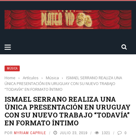
MÚSICA
Home
›
Artículos
›
Música
›
ISMAEL SERRANO REALIZA UNA
ÚNICA PRESENTACIÓN EN URUGUAY CON SU NUEVO TRABAJO
“TODAVÍA” EN FORMATO ÍNTIMO
ISMAEL SERRANO REALIZA UNA
ÚNICA PRESENTACIÓN EN URUGUAY
CON SU NUEVO TRABAJO “TODAVÍA”
EN FORMATO ÍNTIMO
POR
MYRIAM CAPRILE
JULIO 23, 2019
1321
0