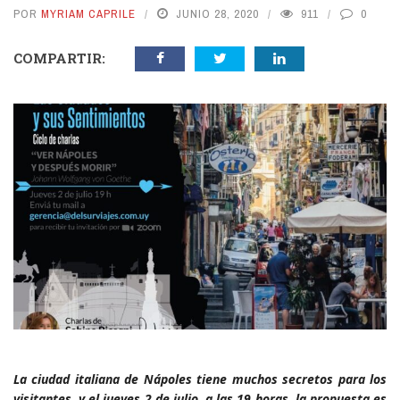
POR
MYRIAM CAPRILE
JUNIO 28, 2020
911
0
COMPARTIR:
La ciudad italiana de Nápoles tiene muchos secretos para los
visitantes, y el jueves 2 de julio, a las 19 horas, la propuesta es