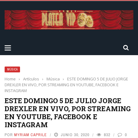
MÚSICA
Home
›
Artículos
›
Música
›
ESTE DOMINGO 5 DE JULIO JORGE
DREXLER EN VIVO, POR STREAMING EN YOUTUBE, FACEBOOK E
INSTAGRAM
ESTE DOMINGO 5 DE JULIO JORGE
DREXLER EN VIVO, POR STREAMING
EN YOUTUBE, FACEBOOK E
INSTAGRAM
POR
MYRIAM CAPRILE
JUNIO 30, 2020
832
0