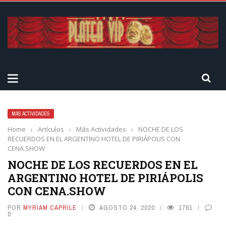
MÁS ACTIVIDADES
Home
›
Artículos
›
Más Actividades
›
NOCHE DE LOS
RECUERDOS EN EL ARGENTINO HOTEL DE PIRIÁPOLIS CON
CENA.SHOW
NOCHE DE LOS RECUERDOS EN EL
ARGENTINO HOTEL DE PIRIÁPOLIS
CON CENA.SHOW
POR
MYRIAM CAPRILE
AGOSTO 24, 2020
1761
0