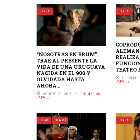
TEATRO
TEATRO
COPRODU
ALEMAN
“NOSOTRAS EN BRUM”
REALIZA
TRAE AL PRESENTE LA
FUNCION
VIDA DE UNA URUGUAYA
TEATRO 
NACIDA EN EL 900 Y
FEBRERO 1
OLVIDADA HASTA
CAPRILE
AHORA…
AGOSTO 30, 2018
POR
MYRIAM
CAPRILE
HOME
TEATRO
TEATRO