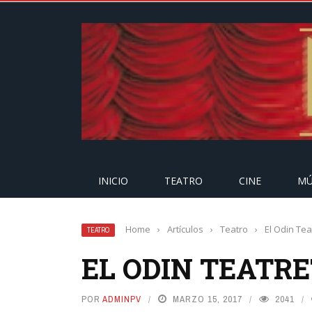
INICIO
TEATRO
CINE
MÚ
Home
›
Artículos
›
Teatro
›
El Odin Te
TEATRO
EL ODIN TEATR
POR
ADMINPV
MARZO 15, 2017
2041