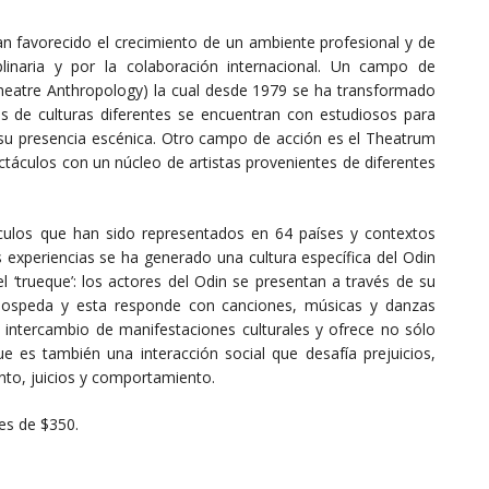
n favorecido el crecimiento de un ambiente profesional y de
iplinaria y por la colaboración internacional. Un campo de
 Theatre Anthropology) la cual desde 1979 se ha transformado
es de culturas diferentes se encuentran con estudiosos para
su presencia escénica. Otro campo de acción es el Theatrum
táculos con un núcleo de artistas provenientes de diferentes
culos que han sido representados en 64 países y contextos
s experiencias se ha generado una cultura específica del Odin
el ‘trueque’: los actores del Odin se presentan a través de su
hospeda y esta responde con canciones, músicas y danzas
un intercambio de manifestaciones culturales y ofrece no sólo
e es también una interacción social que desafía prejuicios,
ento, juicios y comportamiento.
 es de $350.