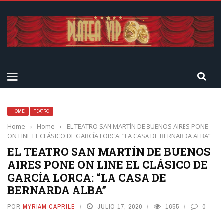
HOME
TEATRO
Home
›
Home
›
EL TEATRO SAN MARTÍN DE BUENOS AIRES PONE
ON LINE EL CLÁSICO DE GARCÍA LORCA: “LA CASA DE BERNARDA ALBA”
EL TEATRO SAN MARTÍN DE BUENOS
AIRES PONE ON LINE EL CLÁSICO DE
GARCÍA LORCA: “LA CASA DE
BERNARDA ALBA”
POR
MYRIAM CAPRILE
JULIO 17, 2020
1655
0