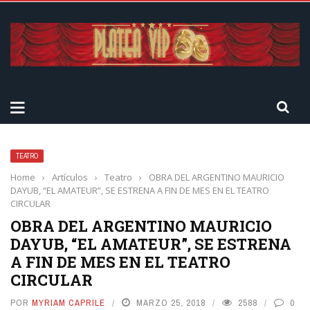
TEATRO
Home
›
Artículos
›
Teatro
›
OBRA DEL ARGENTINO MAURICIO
DAYUB, “EL AMATEUR”, SE ESTRENA A FIN DE MES EN EL TEATRO
CIRCULAR
OBRA DEL ARGENTINO MAURICIO
DAYUB, “EL AMATEUR”, SE ESTRENA
A FIN DE MES EN EL TEATRO
CIRCULAR
POR
MYRIAM CAPRILE
MARZO 25, 2018
2588
0