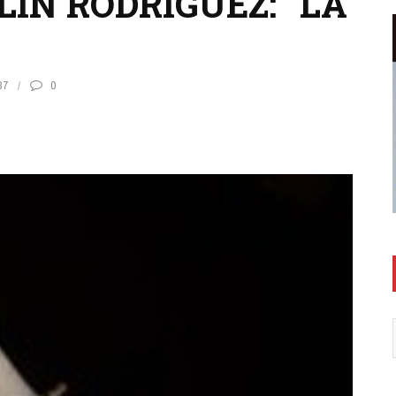
IN RODRÍGUEZ: “LA
37
0