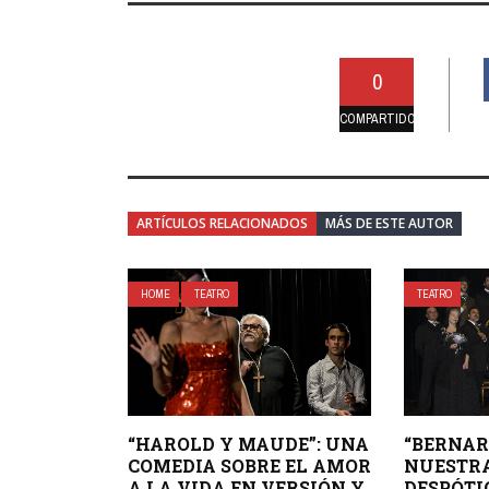
0
COMPARTIDO
ARTÍCULOS RELACIONADOS
MÁS DE ESTE AUTOR
HOME
TEATRO
TEATRO
“HAROLD Y MAUDE”: UNA
“BERNAR
COMEDIA SOBRE EL AMOR
NUESTR
A LA VIDA EN VERSIÓN Y
DESPÓTIC