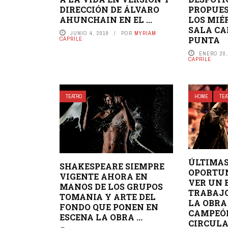
DIRECCIÓN DE ÁLVARO
PROPUES
AHUNCHAIN EN EL ...
LOS MIÉ
SALA CA
JUNIO 4, 2019
POR
MYRIAM
PUNTA
CAPRILE
ENERO 20,
CAPRILE
TEATRO
HOME
TEA
ÚLTIMA
SHAKESPEARE SIEMPRE
OPORTU
VIGENTE AHORA EN
VER UN 
MANOS DE LOS GRUPOS
TRABAJO
TOMANIA Y ARTE DEL
LA OBRA 
FONDO QUE PONEN EN
CAMPEÓN
ESCENA LA OBRA ...
CIRCUL