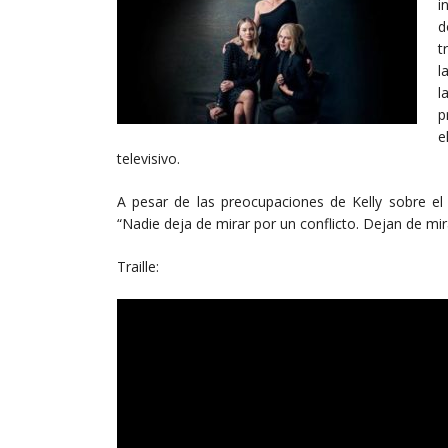
i
d
t
l
l
p
e
televisivo.
A pesar de las preocupaciones de Kelly sobre el
“Nadie deja de mirar por un conflicto. Dejan de mi
Traille: