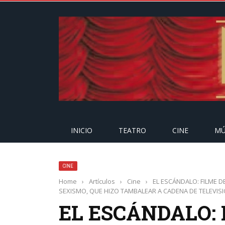
INICIO
TEATRO
CINE
MÚ
CINE
Home
›
Artículos
›
Cine
›
EL ESCÁNDALO: FILME 
SEXISMO, QUE HIZO TAMBALEAR A CADENA DE TELEVIS
EL ESCÁNDALO: 