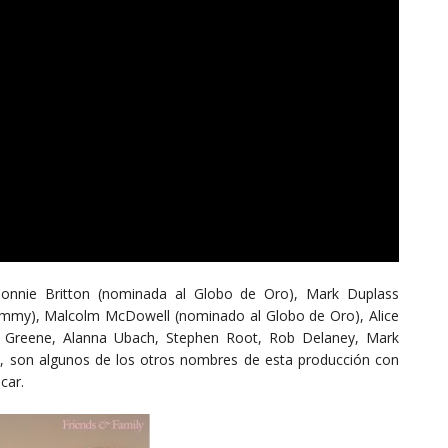
onnie Britton (nominada al Globo de Oro), Mark Duplass
mmy), Malcolm McDowell (nominado al Globo de Oro), Alice
ey Greene, Alanna Ubach, Stephen Root, Rob Delaney, Mark
s, son algunos de los otros nombres de esta producción con
car.