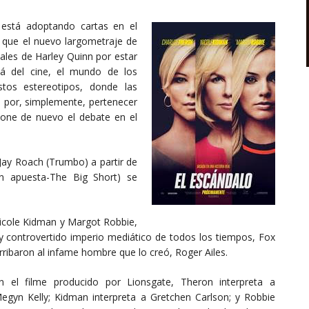
 está adoptando cartas en el
 que el nuevo largometraje de
inales de Harley Quinn por estar
lá del cine, el mundo de los
tos estereotipos, donde las
s por, simplemente, pertenecer
pone de nuevo el debate en el
 Jay Roach (Trumbo) a partir de
an apuesta-The Big Short) se
Nicole Kidman y Margot Robbie,
 controvertido imperio mediático de todos los tiempos, Fox
rribaron al infame hombre que lo creó, Roger Ailes.
n el filme producido por Lionsgate, Theron interpreta a
egyn Kelly; Kidman interpreta a Gretchen Carlson; y Robbie