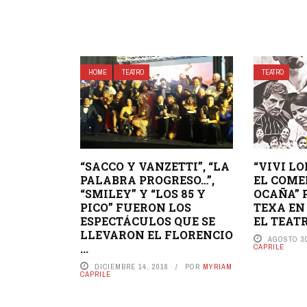
HOME
TEATRO
TEATRO
“SACCO Y VANZETTI”, “LA
“VIVI LO
PALABRA PROGRESO…”,
EL COME
“SMILEY” Y “LOS 85 Y
OCAÑA” 
PICO” FUERON LOS
TEXA EN
ESPECTÁCULOS QUE SE
EL TEAT
LLEVARON EL FLORENCIO
AGOSTO 30
...
CAPRILE
DICIEMBRE 14, 2018
POR
MYRIAM
CAPRILE