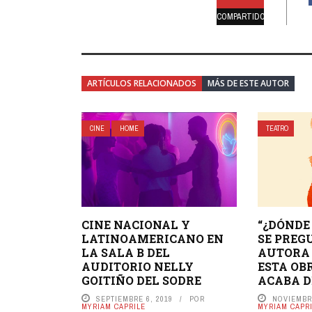
COMPARTIDO
ARTÍCULOS RELACIONADOS
MÁS DE ESTE AUTOR
CINE
HOME
TEATRO
CINE NACIONAL Y
“¿DÓNDE
LATINOAMERICANO EN
SE PREG
LA SALA B DEL
AUTORA 
AUDITORIO NELLY
ESTA OB
GOITIÑO DEL SODRE
ACABA D
SEPTIEMBRE 6, 2019
POR
NOVIEMBRE
MYRIAM CAPRILE
MYRIAM CAPR