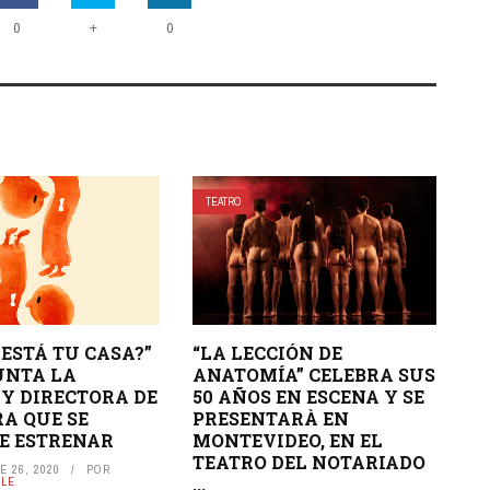
+
0
0
TEATRO
 ESTÁ TU CASA?”
“LA LECCIÓN DE
UNTA LA
ANATOMÍA” CELEBRA SUS
Y DIRECTORA DE
50 AÑOS EN ESCENA Y SE
RA QUE SE
PRESENTARÀ EN
E ESTRENAR
MONTEVIDEO, EN EL
TEATRO DEL NOTARIADO
 26, 2020
POR
...
ILE