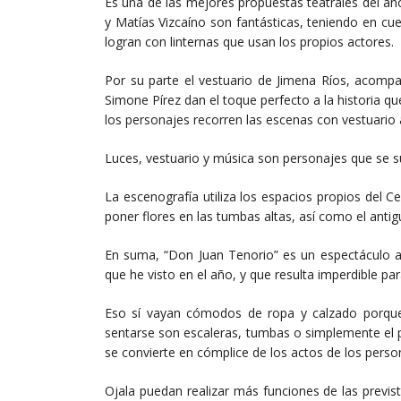
Es una de las mejores propuestas teatrales del añ
y Matías Vizcaíno son fantásticas, teniendo en cu
logran con linternas que usan los propios actores.
Por su parte el vestuario de Jimena Ríos, acompa
Simone Pírez dan el toque perfecto a la historia 
los personajes recorren las escenas con vestuario 
Luces, vestuario y música son personajes que se s
La escenografía utiliza los espacios propios del C
poner flores en las tumbas altas, así como el antig
En suma, “Don Juan Tenorio” es un espectáculo a
que he visto en el año, y que resulta imperdible pa
Eso sí vayan cómodos de ropa y calzado porque 
sentarse son escaleras, tumbas o simplemente el 
se convierte en cómplice de los actos de los perso
Ojala puedan realizar más funciones de las previ