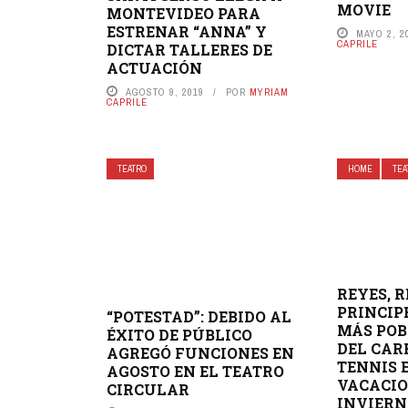
MOVIE
MONTEVIDEO PARA
ESTRENAR “ANNA” Y
MAYO 2, 2
CAPRILE
DICTAR TALLERES DE
ACTUACIÓN
AGOSTO 9, 2019
POR
MYRIAM
CAPRILE
TEATRO
HOME
TEA
REYES, R
PRINCIP
“POTESTAD”: DEBIDO AL
MÁS POB
ÉXITO DE PÚBLICO
DEL CA
AGREGÓ FUNCIONES EN
TENNIS 
AGOSTO EN EL TEATRO
VACACIO
CIRCULAR
INVIERN