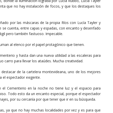
o, donde la iluminación lograda por Lucía Rubbo, Lucía Tayler
enta que no hay instalación de focos, y que los destaques los
ñado por las máscaras de la propia Ríos con Lucía Tayler y
que se cuenta, entre capas y espadas, con encanto y desenfado
ágil pero también fastuoso. Impecable.
uman al elenco por el papel protagónico que tienen.
ementerio y hasta dan una nueva utilidad a las escaleras para
uo carro para llevar los ataúdes. Mucha creatividad.
 destacar de la cartelera montevideana, uno de los mejores
ra el espectador exigente.
el Cementerio en la noche no tiene luz y el espacio para
piso. Todo esto da un encanto especial, porque el espectador
najes, por su cercanía por que tener que ir en su búsqueda.
stas, ya que no hay muchas localidades por vez y es para que