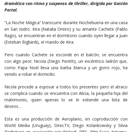
dramática con ritmo y suspenso de thriller, dirigida por Gastón
Portal.
“La Noche Mágica” transcurre durante Nochebuena en una casa
en San Isidro. Kira (Natalia Oreiro) y su amante Cachete (Pablo
Rago), se encuentran en el dormitorio cuando oyen llegar a Juan
(Esteban Bigliardi), el marido de Kira.
Pero cuando Cachete se esconde en el balcón, se encuentra
con algo peor; Nicola (Diego Peretti), un excéntrico ladrón que,
como Papa Noel lleva una barba blanca y un gorro rojo, ha
venido a robar el domicilio.
Nicola procede a esposar a todos los presentes pero el atraco
se complica cuando se encuentra con Alicia, la pequeña hija del
matrimonio, quien apenas lo ve le extiende una lista de
deseos…
Esta es una producción de Aeroplano, en coproducción con
World Media (Uruguay), DirecTV, Diego Kolankowsky y Silvia
Rodriguez; en asociación con Welavit, RBS, Film Suez, Ketama,