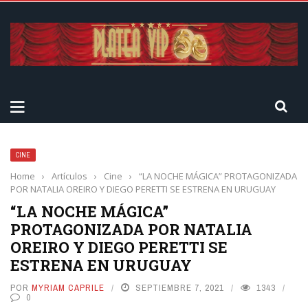
CINE
Home
›
Artículos
›
Cine
›
“LA NOCHE MÁGICA” PROTAGONIZADA
POR NATALIA OREIRO Y DIEGO PERETTI SE ESTRENA EN URUGUAY
“LA NOCHE MÁGICA”
PROTAGONIZADA POR NATALIA
OREIRO Y DIEGO PERETTI SE
ESTRENA EN URUGUAY
POR
MYRIAM CAPRILE
SEPTIEMBRE 7, 2021
1343
0