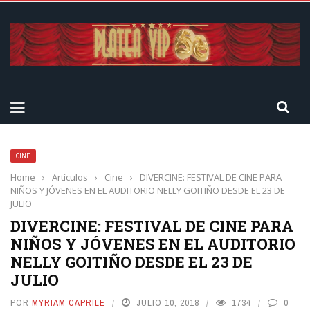
CINE
Home
›
Artículos
›
Cine
›
DIVERCINE: FESTIVAL DE CINE PARA
NIÑOS Y JÓVENES EN EL AUDITORIO NELLY GOITIÑO DESDE EL 23 DE
JULIO
DIVERCINE: FESTIVAL DE CINE PARA
NIÑOS Y JÓVENES EN EL AUDITORIO
NELLY GOITIÑO DESDE EL 23 DE
JULIO
POR
MYRIAM CAPRILE
JULIO 10, 2018
1734
0