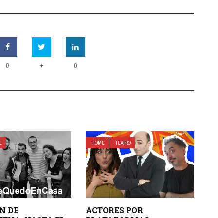
+
0
0
E
HOME
TEATRO
N DE
ACTORES POR