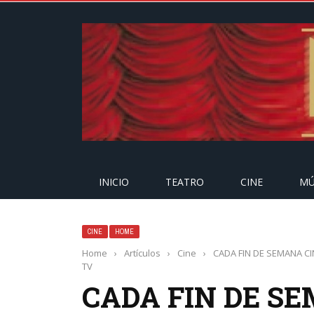
INICIO
TEATRO
CINE
MÚ
CINE
HOME
Home
›
Artículos
›
Cine
›
CADA FIN DE SEMANA C
TV
CADA FIN DE S