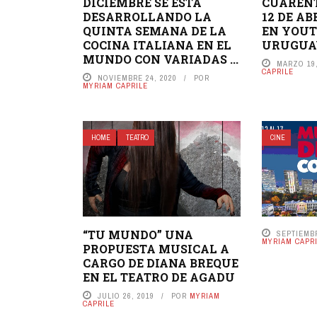
DICIEMBRE SE ESTÁ
CUARENT
DESARROLLANDO LA
12 DE AB
QUINTA SEMANA DE LA
EN YOUT
COCINA ITALIANA EN EL
URUGUAY
MUNDO CON VARIADAS ...
MARZO 19,
CAPRILE
NOVIEMBRE 24, 2020
POR
MYRIAM CAPRILE
HOME
TEATRO
CINE
“TU MUNDO” UNA
SEPTIEMBR
MYRIAM CAPR
PROPUESTA MUSICAL A
CARGO DE DIANA BREQUE
EN EL TEATRO DE AGADU
JULIO 26, 2019
POR
MYRIAM
CAPRILE