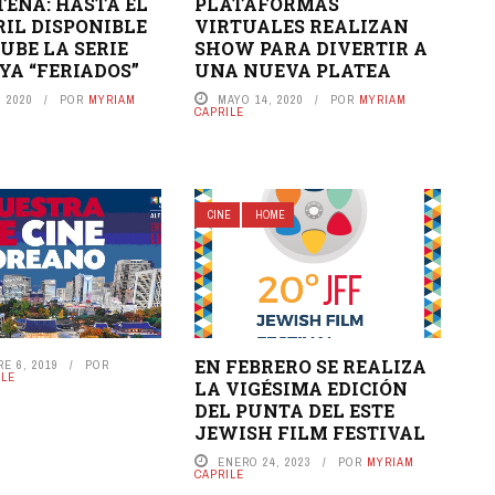
ENA: HASTA EL
PLATAFORMAS
RIL DISPONIBLE
VIRTUALES REALIZAN
UBE LA SERIE
SHOW PARA DIVERTIR A
A “FERIADOS”
UNA NUEVA PLATEA
 2020
POR
MYRIAM
MAYO 14, 2020
POR
MYRIAM
CAPRILE
CINE
HOME
EN FEBRERO SE REALIZA
E 6, 2019
POR
ILE
LA VIGÉSIMA EDICIÓN
DEL PUNTA DEL ESTE
JEWISH FILM FESTIVAL
ENERO 24, 2023
POR
MYRIAM
CAPRILE