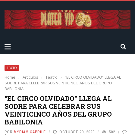
TEATRO
Home
›
Artículos
›
Teatro
›
“EL CIRCO OLVIDADO” LLEGA AL
SODRE PARA CELEBRAR SUS VEINTICINCO AÑOS DEL GRUPO
BABILONIA
“EL CIRCO OLVIDADO” LLEGA AL
SODRE PARA CELEBRAR SUS
VEINTICINCO AÑOS DEL GRUPO
BABILONIA
POR
MYRIAM CAPRILE
OCTUBRE 29, 2020
502