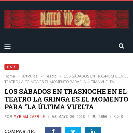
TEATRO
Home
›
Artículos
›
Teatro
›
LOS SÁBADOS EN TRASNOCHE EN EL
TEATRO LA GRINGA ES EL MOMENTO PARA “LA ÚLTIMA VUELTA
LOS SÁBADOS EN TRASNOCHE EN EL
TEATRO LA GRINGA ES EL MOMENTO
PARA “LA ÚLTIMA VUELTA
POR
MYRIAM CAPRILE
MAYO 26, 2018
1656
0
COMPARTIR: