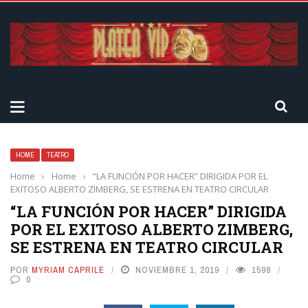
HOME
TEATRO
Home
›
Home
›
“LA FUNCIÓN POR HACER” DIRIGIDA POR EL
EXITOSO ALBERTO ZIMBERG, SE ESTRENA EN TEATRO CIRCULAR
“LA FUNCIÓN POR HACER” DIRIGIDA
POR EL EXITOSO ALBERTO ZIMBERG,
SE ESTRENA EN TEATRO CIRCULAR
POR
MYRIAM CAPRILE
NOVIEMBRE 1, 2019
1598
0