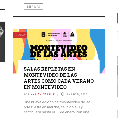
LEER MÁS
TEATRO
SALAS REPLETAS EN
MONTEVIDEO DE LAS
ARTES COMO CADA VERANO
EN MONTEVIDEO
POR
MYRIAM CAPRILE
ENERO 5, 2026
Una nueva edición de “Montevideo de las
Artes” está en marcha, se inició el 3 y
continuará hasta el 30 de enero, con una ...