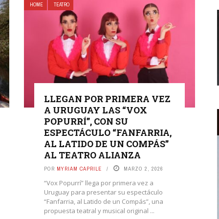
HOME
TEATRO
LLEGAN POR PRIMERA VEZ
A URUGUAY LAS “VOX
POPURRÍ”, CON SU
ESPECTÁCULO “FANFARRIA,
AL LATIDO DE UN COMPÁS”
AL TEATRO ALIANZA
POR
MYRIAM CAPRILE
MARZO 2, 2026
“Vox Popurrí” llega por primera vez a
Uruguay para presentar su espectáculo
“Fanfarria, al Latido de un Compás”, una
propuesta teatral y musical original ...