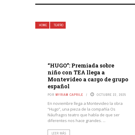
HOME
TEATRO
“HUGO”: Premiada sobre
niño con TEA llega a
Montevideo a cargo de grupo
español
POR
MYRIAM CAPRILE
OCTUBRE 22, 2025
En noviembre llega a Montevideo la obra
“Hugo”, una pieza de la compañía Os
Náufragos teatro que habla de que ser
diferentes nos hace grandes. ...
LEER MÁS