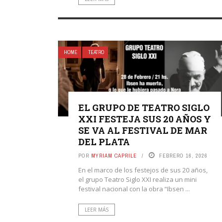
HOME
TEATRO
EL GRUPO DE TEATRO SIGLO
XXI FESTEJA SUS 20 AÑOS Y
SE VA AL FESTIVAL DE MAR
DEL PLATA
POR
MYRIAM CAPRILE
FEBRERO 16, 2026
En el marco de los festejos de sus 20 años,
el grupo Teatro Siglo XXI realiza un mini
festival nacional con la obra “Ibsen ...
LEER MÁS