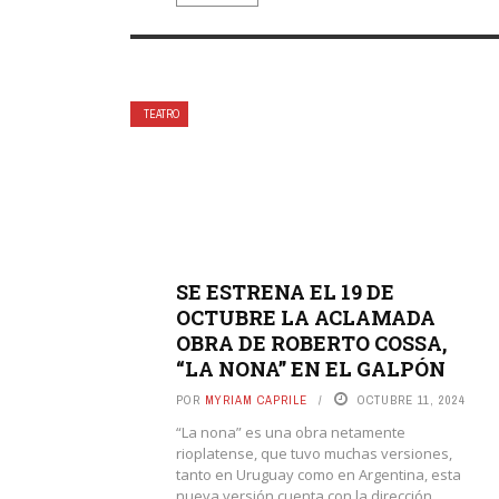
TEATRO
SE ESTRENA EL 19 DE
OCTUBRE LA ACLAMADA
OBRA DE ROBERTO COSSA,
“LA NONA” EN EL GALPÓN
POR
MYRIAM CAPRILE
OCTUBRE 11, 2024
“La nona” es una obra netamente
rioplatense, que tuvo muchas versiones,
tanto en Uruguay como en Argentina, esta
nueva versión cuenta con la dirección ...