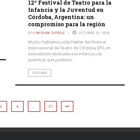
12º Festival de Teatro para la
Infancia y la Juventud en
Córdoba, Argentina: un
compromiso para la región
POR
MYRIAM CAPRILE
OCTUBRE 10, 2024
Mucho habíamos oído hablar del Festival
Internacional de Teatro de Córdoba (FIT), en
esta edición dedicada a la infancia y la
juventud, que pudimos ...
LEER MÁS
3
4
…
31