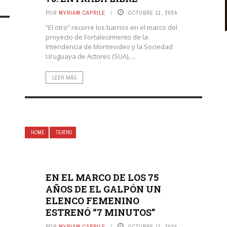
POR
MYRIAM CAPRILE
OCTUBRE 11, 2024
“El otro” recorre los barrios en el marco del
proyecto de Fortalecimiento de la
Intendencia de Montevideo y la Sociedad
Uruguaya de Actores (SUA), ...
LEER MÁS
HOME
TEATRO
EN EL MARCO DE LOS 75
AÑOS DE EL GALPÓN UN
ELENCO FEMENINO
ESTRENÓ “7 MINUTOS”
POR
MYRIAM CAPRILE
OCTUBRE 11, 2024