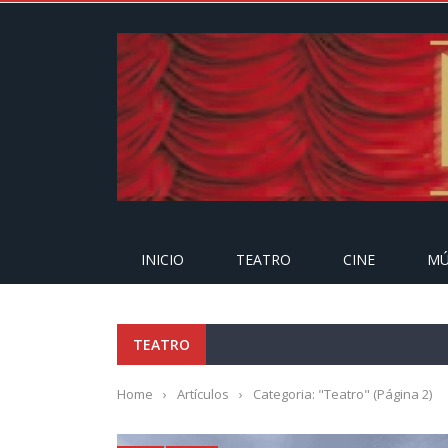
INICIO
TEATRO
CINE
MÚ
TEATRO
Home
›
Artículos
›
Categoria: "Teatro"
(Página 2)