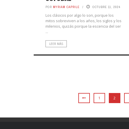
POR
MYRIAM CAPRILE
OCTUBRE 11, 2024
Los clásicos por algo lo son, porque los
mitos sobreviven a los años, los siglos y los
milenios, quizás porque la escencia del ser
...
LEER MÁS
1
2