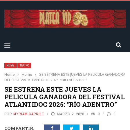
HOME
TEATRO
Home
›
Home
›
SE ESTRENA ESTE JUEVES LA PELICULA GANADORA
DEL FESTIVAL ATLANTIDOC 2025: “RÍO ADENTRO”
SE ESTRENA ESTE JUEVES LA
PELICULA GANADORA DEL FESTIVAL
ATLANTIDOC 2025: “RÍO ADENTRO”
POR
MYRIAM CAPRILE
MARZO 2, 2026
0
0
COMPARTIR: