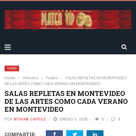
TEATRO
Home
›
Artículos
›
Teatro
›
SALAS REPLETAS EN MONTEVIDEO
DE LAS ARTES COMO CADA VERANO EN MONTEVIDEO
SALAS REPLETAS EN MONTEVIDEO
DE LAS ARTES COMO CADA VERANO
EN MONTEVIDEO
POR
MYRIAM CAPRILE
ENERO 5, 2026
0
0
COMPARTIR: