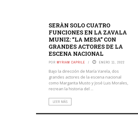
SERÀN SOLO CUATRO
FUNCIONES EN LA ZAVALA
MUNIZ: “LA MESA” CON
GRANDES ACTORES DE LA
ESCENA NACIONAL
POR
MYRIAM CAPRILE
ENERO 11, 2022
Bajo la dirección de María Varela, dos
grandes actores de la escena nacional
como Margarita Musto y José Luis Morales,
recrean la historia del ...
LEER MÁS