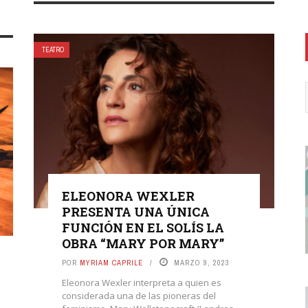
TEATRO
ELEONORA WEXLER
PRESENTA UNA ÚNICA
FUNCIÓN EN EL SOLÍS LA
OBRA “MARY POR MARY”
POR
MYRIAM CAPRILE
MARZO 9, 2023
Eleonora Wexler interpreta a quien es
considerada una de las pioneras del