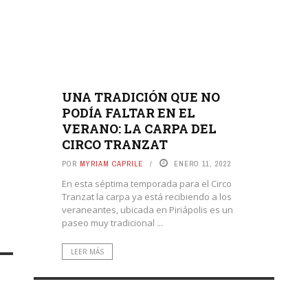
UNA TRADICIÓN QUE NO
PODÍA FALTAR EN EL
VERANO: LA CARPA DEL
CIRCO TRANZAT
POR
MYRIAM CAPRILE
ENERO 11, 2022
En esta séptima temporada para el Circo
Tranzat la carpa ya está recibiendo a los
veraneantes, ubicada en Piriápolis es un
paseo muy tradicional ...
LEER MÁS