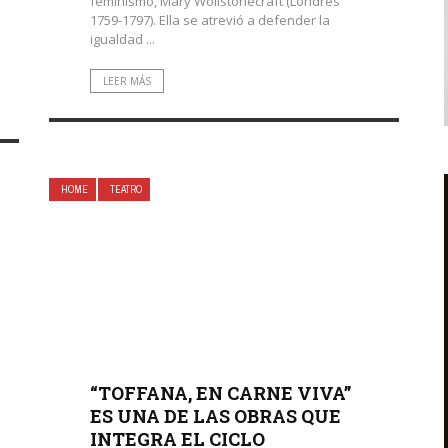
feminismo, Mary Wollstonecraft (Londres
1759-1797). Ella se atrevió a defender la
igualdad ...
LEER MÁS
HOME
TEATRO
“TOFFANA, EN CARNE VIVA”
ES UNA DE LAS OBRAS QUE
INTEGRA EL CICLO