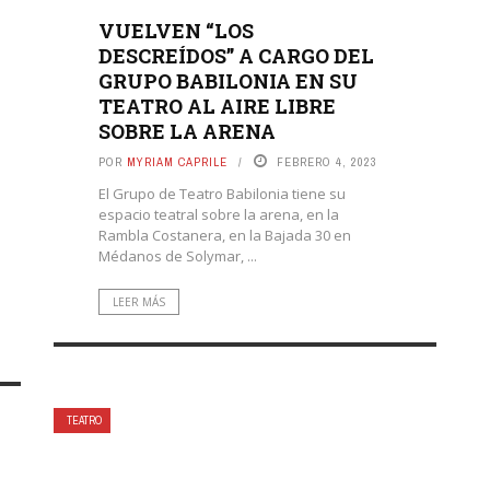
VUELVEN “LOS
DESCREÍDOS” A CARGO DEL
GRUPO BABILONIA EN SU
TEATRO AL AIRE LIBRE
SOBRE LA ARENA
POR
MYRIAM CAPRILE
FEBRERO 4, 2023
El Grupo de Teatro Babilonia tiene su
espacio teatral sobre la arena, en la
Rambla Costanera, en la Bajada 30 en
Médanos de Solymar, ...
LEER MÁS
TEATRO