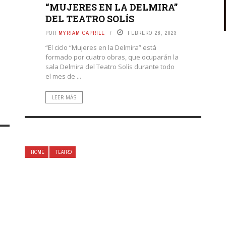
“MUJERES EN LA DELMIRA”
DEL TEATRO SOLÍS
POR
MYRIAM CAPRILE
FEBRERO 28, 2023
“El ciclo “Mujeres en la Delmira” está
formado por cuatro obras, que ocuparán la
sala Delmira del Teatro Solís durante todo
el mes de ...
LEER MÁS
HOME
TEATRO