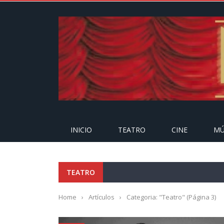
INICIO
TEATRO
CINE
MÚ
TEATRO
Home
›
Artículos
›
Categoria: "Teatro"
(Página 3)