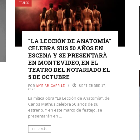
TEATRO
“LA LECCIÓN DE ANATOMÍA”
CELEBRA SUS 50 AÑOS EN
ESCENA Y SE PRESENTARÀ
EN MONTEVIDEO, EN EL
TEATRO DEL NOTARIADO EL
5 DE OCTUBRE
POR
MYRIAM CAPRILE
SEPTIEMBRE 17,
2023
La mítica obra “La Lección de Anatomía”, de
Carlos Mathus,celebra 50 años de su
estreno. Y en este marco de festejo, se
presentarán en ...
LEER MÁS