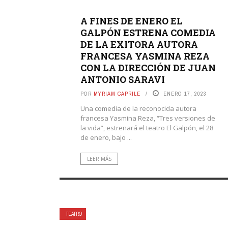
A FINES DE ENERO EL
GALPÓN ESTRENA COMEDIA
DE LA EXITORA AUTORA
FRANCESA YASMINA REZA
CON LA DIRECCIÓN DE JUAN
ANTONIO SARAVI
POR
MYRIAM CAPRILE
ENERO 17, 2023
Una comedia de la reconocida autora
francesa Yasmina Reza, “Tres versiones de
la vida”, estrenará el teatro El Galpón, el 28
de enero, bajo ...
LEER MÁS
TEATRO