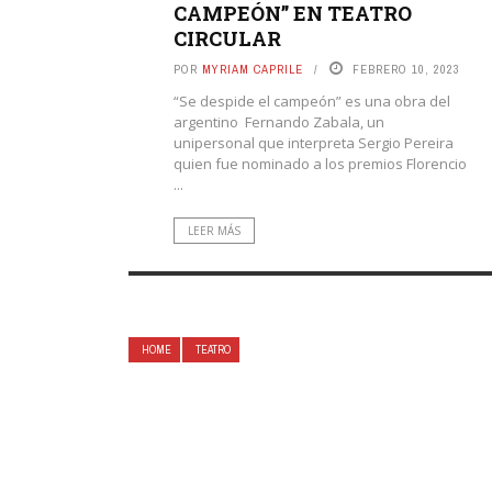
CAMPEÓN” EN TEATRO
CIRCULAR
POR
MYRIAM CAPRILE
FEBRERO 10, 2023
“Se despide el campeón” es una obra del
argentino Fernando Zabala, un
unipersonal que interpreta Sergio Pereira
quien fue nominado a los premios Florencio
...
LEER MÁS
HOME
TEATRO