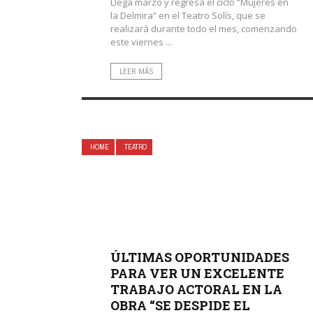
Llega marzo y regresa el ciclo “Mujeres en
la Delmira” en el Teatro Solís, que se
realizará durante todo el mes, comenzando
este viernes ...
LEER MÁS
HOME
TEATRO
ÚLTIMAS OPORTUNIDADES
PARA VER UN EXCELENTE
TRABAJO ACTORAL EN LA
OBRA “SE DESPIDE EL