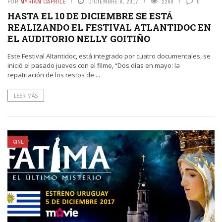
POR
MYRIAM CAPRILE
DICIEMBRE 8, 2017
2260
0
HASTA EL 10 DE DICIEMBRE SE ESTÁ
REALIZANDO EL FESTIVAL ATLANTIDOC EN
EL AUDITORIO NELLY GOITIÑO
Este Festival Altantidoc, está integrado por cuatro documentales, se
inició el pasado jueves con el filme, “Dos días en mayo: la
repatriación de los restos de ...
LEER MÁS
CINE