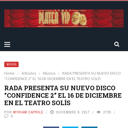
MÚSICA
Home
›
Artículos
›
Música
›
RADA PRESENTA SU NUEVO DISCO
“CONFIDENCE 2” EL 16 DE DICIEMBRE EN EL TEATRO SOLÍS
RADA PRESENTA SU NUEVO DISCO
“CONFIDENCE 2” EL 16 DE DICIEMBRE
EN EL TEATRO SOLÍS
POR
MYRIAM CAPRILE
DICIEMBRE 8, 2017
2725
0