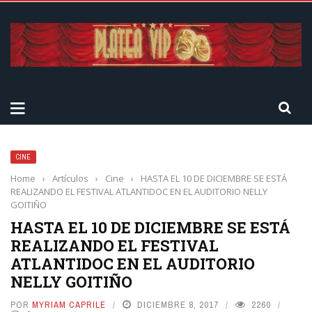
CINE
Home
›
Artículos
›
Cine
›
HASTA EL 10 DE DICIEMBRE SE ESTÁ
REALIZANDO EL FESTIVAL ATLANTIDOC EN EL AUDITORIO NELLY
GOITIÑO
HASTA EL 10 DE DICIEMBRE SE ESTÁ
REALIZANDO EL FESTIVAL
ATLANTIDOC EN EL AUDITORIO
NELLY GOITIÑO
POR
MYRIAM CAPRILE
DICIEMBRE 8, 2017
2260