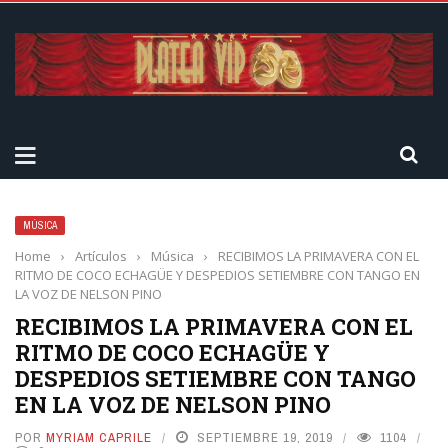
MÚSICA
Home
›
Artículos
›
Música
›
RECIBIMOS LA PRIMAVERA CON EL
RITMO DE COCO ECHAGÜE Y DESPEDIOS SETIEMBRE CON TANGO EN
LA VOZ DE NELSON PINO
RECIBIMOS LA PRIMAVERA CON EL
RITMO DE COCO ECHAGÜE Y
DESPEDIOS SETIEMBRE CON TANGO
EN LA VOZ DE NELSON PINO
POR
MYRIAM CAPRILE
SEPTIEMBRE 19, 2019
1104