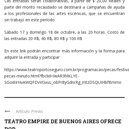
Las entradas serán colaborativas, a partir de $ 20,00 Reales y
parte del monto recaudado se destinará a campañas de ayuda
a los profesionales de las artes escénicas, que se encuentran
sin trabajo en este período.
Sábado 17 y domingo 18 de octubre, a las 20 horas. Costo de
las entradas 20 R$, 40 R$, 80 R$ y 100 R$
En este link podrán encontrar más información y la forma para
adquirir la entrada y participar
https://www.teatroportoseguro.com.br/programacao/pecas/festiva
pecas-minuto.html?fbclid=IwAR3hlKLYE-
SGoi6IrHvAWQFDvVGvuL_obPr8yGdnrRg_mtzDSQUIHbfBmmo
Artículo Previo
TEATRO EMPIRE DE BUENOS AIRES OFRECE
POR ...