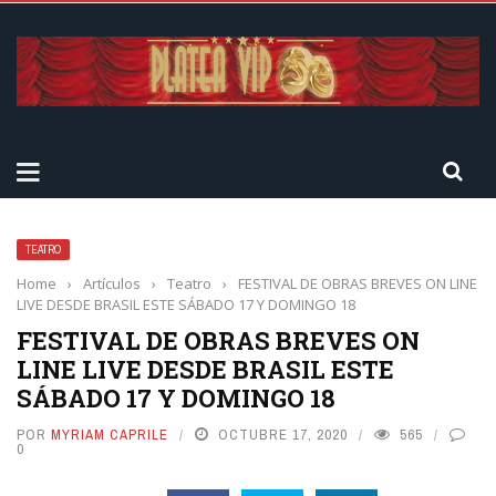
TEATRO
Home
›
Artículos
›
Teatro
›
FESTIVAL DE OBRAS BREVES ON LINE
LIVE DESDE BRASIL ESTE SÁBADO 17 Y DOMINGO 18
FESTIVAL DE OBRAS BREVES ON
LINE LIVE DESDE BRASIL ESTE
SÁBADO 17 Y DOMINGO 18
POR
MYRIAM CAPRILE
OCTUBRE 17, 2020
565
0