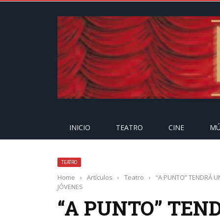
INICIO
TEATRO
CINE
MÚ
TEATRO
Home
›
Artículos
›
Teatro
›
“A PUNTO” TENDRÁ UN
JÓVENES
“A PUNTO” TEN