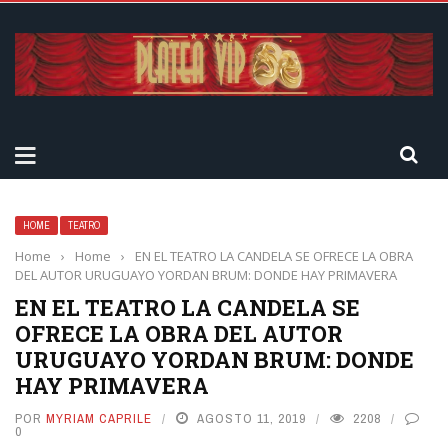
HOME
TEATRO
Home
›
Home
›
EN EL TEATRO LA CANDELA SE OFRECE LA OBRA
DEL AUTOR URUGUAYO YORDAN BRUM: DONDE HAY PRIMAVERA
EN EL TEATRO LA CANDELA SE
OFRECE LA OBRA DEL AUTOR
URUGUAYO YORDAN BRUM: DONDE
HAY PRIMAVERA
POR
MYRIAM CAPRILE
AGOSTO 11, 2019
2208
0