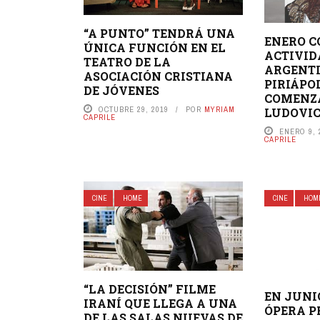
“A PUNTO” TENDRÁ UNA
ENERO C
ÚNICA FUNCIÓN EN EL
ACTIVID
TEATRO DE LA
ARGENTI
ASOCIACIÓN CRISTIANA
PIRIÁPO
DE JÓVENES
COMENZ
OCTUBRE 29, 2019
POR
MYRIAM
LUDOVI
CAPRILE
ENERO 9, 
CAPRILE
CINE
HOME
CINE
HOM
“LA DECISIÓN” FILME
EN JUNI
IRANÍ QUE LLEGA A UNA
ÓPERA P
DE LAS SALAS NUEVAS DE