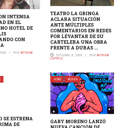
TEATRO LA GRINGA
ON INTENSA
ACLARA SITUACIÓN
AD EN EL
ANTE MÚLTIPLES
NO HOTEL DE
COMENTARIOS EN REDES
LIS
POR LEVANTAR DE SU
ANDO CON
CARTELERA UNA OBRA
CA
FRENTE A DURAS ...
2020
POR
MYRIAM
OCTUBRE 6, 2020
POR
MYRIAM
CAPRILE
E
HOME
MÚSICA
O SE ESTRENA
GABY MORENO LANZÓ
RIMA DE
NUEVA CANCIÓN DE