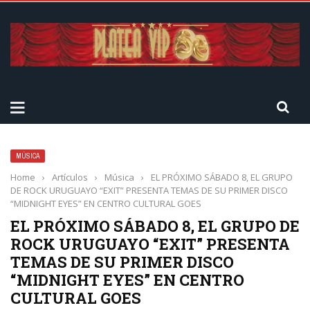
MÚSICA
Home
›
Artículos
›
Música
›
EL PRÓXIMO SÁBADO 8, EL GRUPO
DE ROCK URUGUAYO “EXIT” PRESENTA TEMAS DE SU PRIMER DISCO
“MIDNIGHT EYES” EN CENTRO CULTURAL GOES
EL PRÓXIMO SÁBADO 8, EL GRUPO DE
ROCK URUGUAYO “EXIT” PRESENTA
TEMAS DE SU PRIMER DISCO
“MIDNIGHT EYES” EN CENTRO
CULTURAL GOES