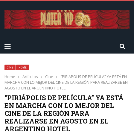
CINE
HOME
Home
›
Artículos
›
Cine
›
“PIRIÁPOLIS DE PELÍCULA” YA ESTÁ EN
MARCHA CON LO MEJOR DEL CINE DE LA REGIÓN PARA REALIZARSE EN
AGOSTO EN EL ARGENTINO HOTEL
“PIRIÁPOLIS DE PELÍCULA” YA ESTÁ
EN MARCHA CON LO MEJOR DEL
CINE DE LA REGIÓN PARA
REALIZARSE EN AGOSTO EN EL
ARGENTINO HOTEL