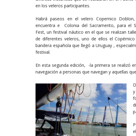
en los veleros participantes.
Habrá paseos en el velero Copernico Doblon
encuentra e Colonia del Sacramento, para el Sa
Fest, un festival náutico en el que se realizan tal
de diferentes veleros, uno de ellos el Copérnic
bandera española que llegó a Uruguay , especialm
festival.
En esta segunda edición, -la primera se realizó e
navegación a personas que navegan y aquellas que
D
y
f
d
p
P
e