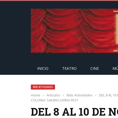
INICIO
TEATRO
CINE
MÚ
MÁS ACTIVIDADES
Home
›
Artículos
›
Más Actividades
›
DEL 8 AL 1
COLONIA: SAILING LIVING FEST
DEL 8 AL 10 DE