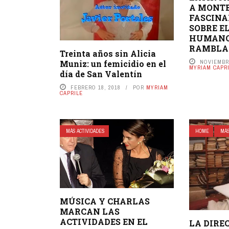
A MONTE
FASCINA
SOBRE E
HUMANO 
RAMBLA
Treinta años sin Alicia
Muniz: un femicidio en el
NOVIEMBRE
MYRIAM CAPR
día de San Valentín
FEBRERO 18, 2018
POR
MYRIAM
CAPRILE
MÁS ACTIVIDADES
HOME
MÁS
MÚSICA Y CHARLAS
MARCAN LAS
ACTIVIDADES EN EL
LA DIRE