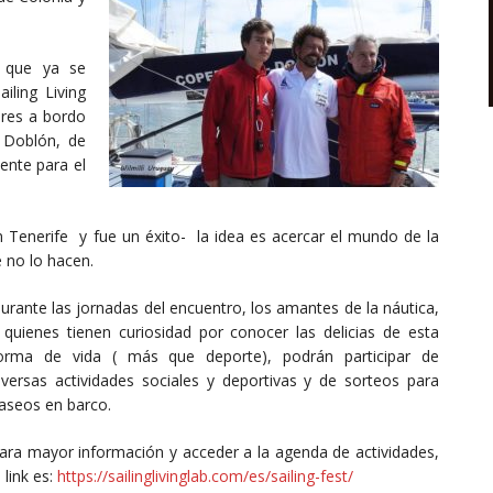
, que ya se
iling Living
leres a bordo
o Doblón, de
ente para el
n Tenerife y fue un éxito- la idea es acercar el mundo de la
 no lo hacen.
urante las jornadas del encuentro, los amantes de la náutica,
 quienes tienen curiosidad por conocer las delicias de esta
orma de vida ( más que deporte), podrán participar de
iversas actividades sociales y deportivas y de sorteos para
aseos en barco.
ara mayor información y acceder a la agenda de actividades,
l link es:
https://sailinglivinglab.com/es/sailing-fest/