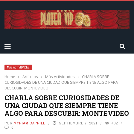
MÁS ACTIVIDADES
Home
›
Artículos
›
Más Actividades
›
CHARLA SOBRE
CURIOSIDADES DE UNA CIUDAD QUE SIEMPRE TIENE ALGO PARA
DESCUBIR: MONTEVIDEO
CHARLA SOBRE CURIOSIDADES DE
UNA CIUDAD QUE SIEMPRE TIENE
ALGO PARA DESCUBIR: MONTEVIDEO
POR
MYRIAM CAPRILE
SEPTIEMBRE 7, 2021
402
0